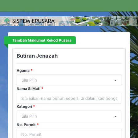
Tambah Maklumat Rekod Pusara
Butiran Jenazah
Agama
*
Sila Pilih
Nama Si Mati
*
Kategori
*
Sila Pilih
No. Permit
*